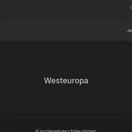
C
Je
Westeuropa
Karrierebeschleuniger